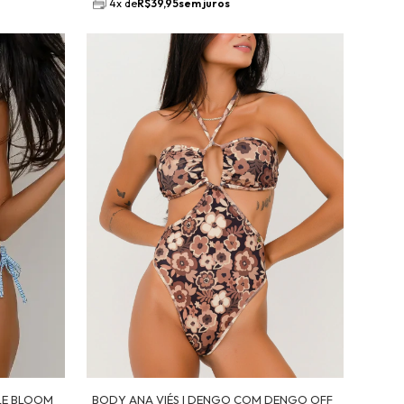
4
x
de
R$39,95
sem juros
LLE BLOOM
BODY ANA VIÉS | DENGO COM DENGO OFF