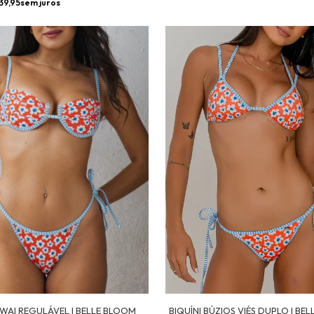
39,95
sem juros
AWAI REGULÁVEL | BELLE BLOOM
BIQUÍNI BÚZIOS VIÉS DUPLO | BE