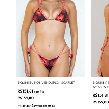
BIQUÍNI BÚZIOS VIÉS DUPLO | SCARLET
BIQUÍNI V
AMARRAR 
R$151,81
SCARLET
com
Pix
R$151,8
R$159,80
R$159,8
4
x
de
R$39,95
sem juros