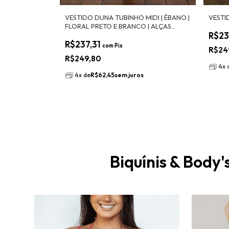
VESTI
VESTIDO DUNA TUBINHO MIDI | ÉBANO |
FLORAL PRETO E BRANCO | ALÇAS
R$23
REMOVÍVEIS E FORRO INTERNO
R$237,31
com
Pix
R$24
R$249,80
4
x
4
x
de
R$62,45
sem juros
Biquínis & Body