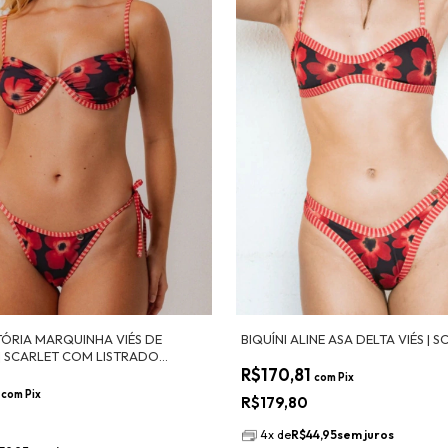
ITÓRIA MARQUINHA VIÉS DE
BIQUÍNI ALINE ASA DELTA VIÉS | 
| SCARLET COM LISTRADO
R$170,81
com
Pix
1
com
Pix
R$179,80
0
4
x
de
R$44,95
sem juros