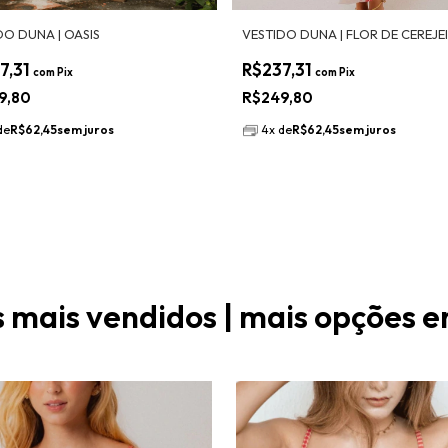
DO DUNA | OASIS
VESTIDO DUNA | FLOR DE CEREJE
7,31
R$237,31
com
Pix
com
Pix
9,80
R$249,80
de
R$62,45
sem juros
4
x
de
R$62,45
sem juros
's mais vendidos | mais opçõe