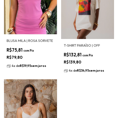
BLUSA MILA | ROSA SORVETE
T-SHIRT PARAÍSO | OFF
R$75,81
com
Pix
R$132,81
com
Pix
R$79,80
R$139,80
4
x
de
R$19,95
sem juros
4
x
de
R$34,95
sem juros