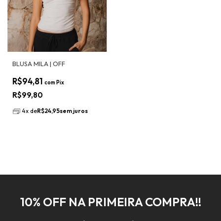
BLUSA MILA | OFF
R$94,81
com
Pix
R$99,80
4
x
de
R$24,95
sem juros
10% OFF NA PRIMEIRA COMPRA!!