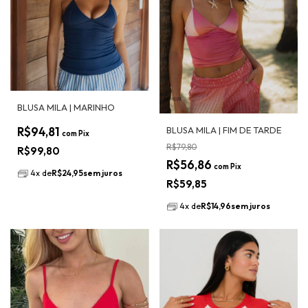
BLUSA MILA | MARINHO
R$94,81
BLUSA MILA | FIM DE TARDE
com
Pix
R$79,80
R$99,80
R$56,86
com
Pix
4
x
de
R$24,95
sem juros
R$59,85
4
x
de
R$14,96
sem juros