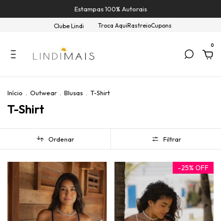
Estampas 100% Autorais
Troca Aqui
Rastreio
Cupons
Clube Lindi
0
Início
.
Outwear
.
Blusas
.
T-Shirt
T-Shirt
Ordenar
Filtrar
-
25
%
OFF