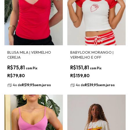
BLUSA MILA | VERMELHO
BABYLOOK MORANGO |
CEREJA
VERMELHO E OFF
R$75,81
R$151,81
com
Pix
com
Pix
R$79,80
R$159,80
4
x
de
R$19,95
sem juros
4
x
de
R$39,95
sem juros