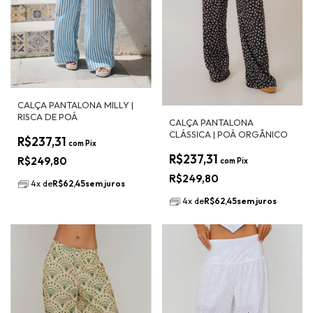
CALÇA PANTALONA MILLY |
RISCA DE POÁ
CALÇA PANTALONA
CLÁSSICA | POÁ ORGÂNICO
R$237,31
com
Pix
R$237,31
R$249,80
com
Pix
R$249,80
4
x
de
R$62,45
sem juros
4
x
de
R$62,45
sem juros