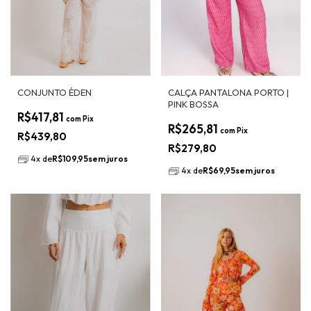
CONJUNTO ÉDEN
CALÇA PANTALONA PORTO |
PINK BOSSA
R$417,81
com
Pix
R$265,81
com
Pix
R$439,80
R$279,80
4
x
de
R$109,95
sem juros
4
x
de
R$69,95
sem juros