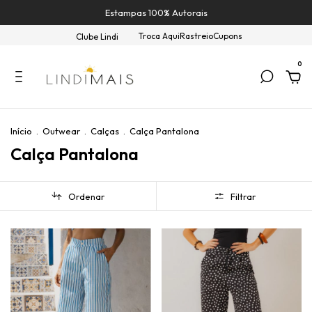
Estampas 100% Autorais
Troca Aqui
Rastreio
Cupons
Clube Lindi
0
Início
.
Outwear
.
Calças
.
Calça Pantalona
Calça Pantalona
Ordenar
Filtrar