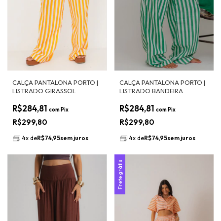
CALÇA PANTALONA PORTO |
CALÇA PANTALONA PORTO |
LISTRADO GIRASSOL
LISTRADO BANDEIRA
R$284,81
R$284,81
com
Pix
com
Pix
R$299,80
R$299,80
4
x
de
R$74,95
sem juros
4
x
de
R$74,95
sem juros
Frete grátis