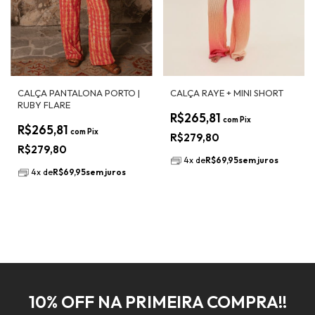
CALÇA RAYE + MINI SHORT
CALÇA PANTALONA PORTO |
RUBY FLARE
R$265,81
com
Pix
R$265,81
com
Pix
R$279,80
R$279,80
4
x
de
R$69,95
sem juros
4
x
de
R$69,95
sem juros
10% OFF NA PRIMEIRA COMPRA!!