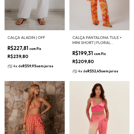
CALÇA ALADIN | OFF
CALÇA PANTALONA TULE +
MINI SHORT | FLORAL
R$227,81
VERANEIO
com
Pix
R$199,31
com
Pix
R$239,80
R$209,80
4
x
de
R$59,95
sem juros
4
x
de
R$52,45
sem juros