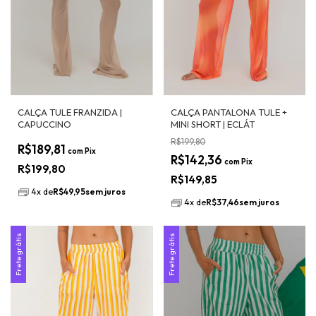
CALÇA TULE FRANZIDA |
CALÇA PANTALONA TULE +
CAPUCCINO
MINI SHORT | ECLÁT
R$199,80
R$189,81
com
Pix
R$142,36
com
Pix
R$199,80
R$149,85
4
x
de
R$49,95
sem juros
4
x
de
R$37,46
sem juros
Frete grátis
Frete grátis