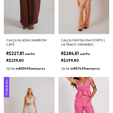
CALÇA ALADIN | MARROM
CALÇA PANTALONA PORTO |
CAFÉ
LISTRADO VERANEIO
R$227,81
R$284,81
com
Pix
com
Pix
R$239,80
R$299,80
4
x
de
R$59,95
sem juros
4
x
de
R$74,95
sem juros
Frete grátis