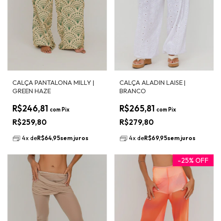
CALÇA PANTALONA MILLY |
CALÇA ALADIN LAISE |
GREEN HAZE
BRANCO
R$246,81
R$265,81
com
Pix
com
Pix
R$259,80
R$279,80
4
x
de
R$64,95
sem juros
4
x
de
R$69,95
sem juros
-
25
%
OFF