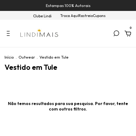
Estampas 100% Autorais
Troca Aqui
Rastreio
Cupons
Clube Lindi
0
Início
.
Outwear
.
Vestido em Tule
Vestido em Tule
Não temos resultados para sua pesquisa. Por favor, tente
com outros filtros.