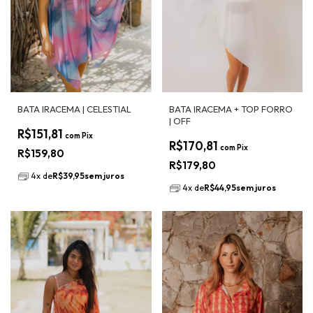
BATA IRACEMA | CELESTIAL
BATA IRACEMA + TOP FORRO
| OFF
R$151,81
com
Pix
R$170,81
com
Pix
R$159,80
R$179,80
4
x
de
R$39,95
sem juros
4
x
de
R$44,95
sem juros