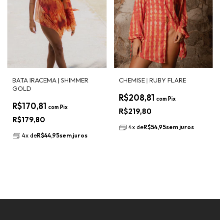
BATA IRACEMA | SHIMMER
CHEMISE | RUBY FLARE
GOLD
R$208,81
com
Pix
R$170,81
com
Pix
R$219,80
R$179,80
4
x
de
R$54,95
sem juros
4
x
de
R$44,95
sem juros