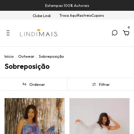
Estampas 100% Autorais
Troca Aqui
Rastreio
Cupons
Clube Lindi
0
Início
.
Outwear
.
Sobreposição
Sobreposição
Ordenar
Filtrar