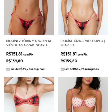
BIQUÍNI VITÓRIA MARQUINHA
BIQUÍNI BÚZIOS VIÉS DUPLO |
VIÉS DE AMARRAR | SCARLET
SCARLET
COM LISTRADO SCARLET
R$151,81
R$151,81
com
Pix
com
Pix
R$159,80
R$159,80
4
x
de
R$39,95
sem juros
4
x
de
R$39,95
sem juros