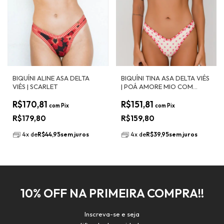
BIQUÍNI ALINE ASA DELTA
BIQUÍNI TINA ASA DELTA VIÉS
VIÉS | SCARLET
| POÁ AMORE MIO COM
LISTRADO AMORE MIO
R$170,81
R$151,81
com
Pix
com
Pix
R$179,80
R$159,80
4
x
de
R$44,95
sem juros
4
x
de
R$39,95
sem juros
10% OFF NA PRIMEIRA COMPRA!!
Inscreva-se e seja