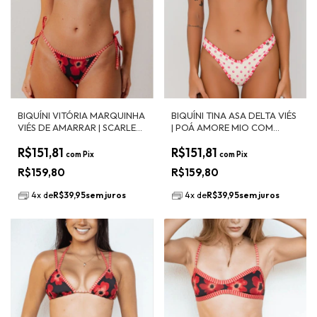
BIQUÍNI VITÓRIA MARQUINHA
BIQUÍNI TINA ASA DELTA VIÉS
VIÉS DE AMARRAR | SCARLET
| POÁ AMORE MIO COM
COM LISTRADO SCARLET
LISTRADO AMORE MIO
R$151,81
R$151,81
com
Pix
com
Pix
R$159,80
R$159,80
4
x
de
R$39,95
sem juros
4
x
de
R$39,95
sem juros