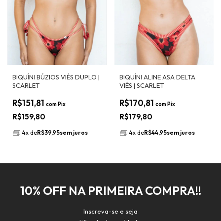
BIQUÍNI BÚZIOS VIÉS DUPLO |
BIQUÍNI ALINE ASA DELTA
SCARLET
VIÉS | SCARLET
R$151,81
R$170,81
com
Pix
com
Pix
R$159,80
R$179,80
4
x
de
R$39,95
sem juros
4
x
de
R$44,95
sem juros
10% OFF NA PRIMEIRA COMPRA!!
Inscreva-se e seja